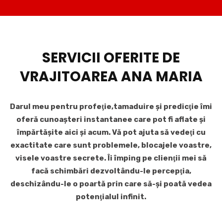
SERVICII OFERITE DE
VRAJITOAREA ANA MARIA
Darul meu pentru profeţie,tamaduire şi predicţie îmi
oferă cunoaşteri instantanee care pot fi aflate şi
împărtăşite aici şi acum. Vă pot ajuta să vedeţi cu
exactitate care sunt problemele, blocajele voastre,
visele voastre secrete. Îi împing pe clienţii mei să
facă schimbări dezvoltându-le percepţia,
deschizându-le o poartă prin care să-şi poată vedea
potenţialul infinit.